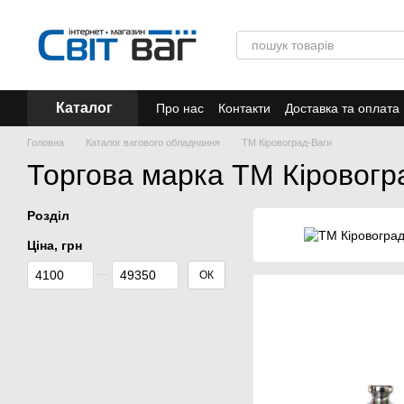
Перейти до основного контенту
Каталог
Про нас
Контакти
Доставка та оплата
Акції
Головна
Каталог вагового обладнання
ТМ Кіровоград-Ваги
Торгова марка ТМ Кіровогр
Розділ
Ціна, грн
Від Ціна, грн
До Ціна, грн
ОК