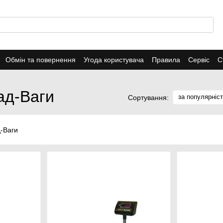
Обмін та повернення
Угода користувача
Правила
Сервіс
С
ад-Ваги
за популярніс
Сортування: