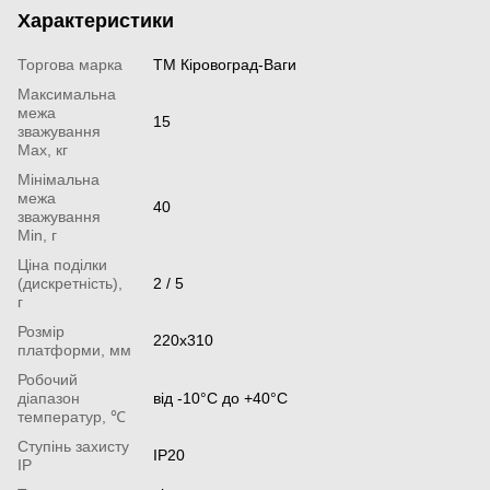
Характеристики
Торгова марка
ТМ Кіровоград-Ваги
Максимальна
межа
15
зважування
Мах, кг
Мінімальна
межа
40
зважування
Min, г
Ціна поділки
(дискретність),
2 / 5
г
Розмір
220х310
платформи, мм
Робочий
діапазон
від -10°С до +40°С
температур, ℃
Ступінь захисту
IP20
IP