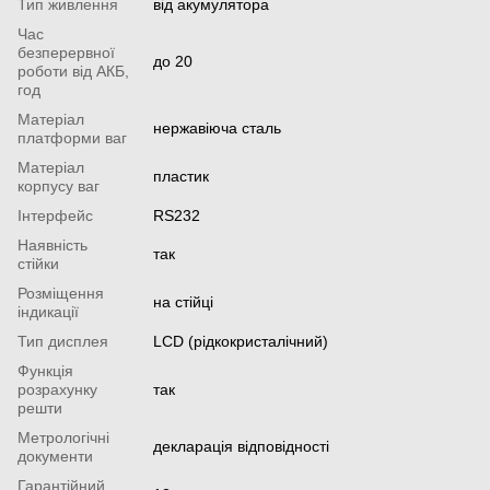
Тип живлення
від акумулятора
Час
безперервної
до 20
роботи від АКБ,
год
Матеріал
нержавіюча сталь
платформи ваг
Матеріал
пластик
корпусу ваг
Інтерфейс
RS232
Наявність
так
стійки
Розміщення
на стійці
індикації
Тип дисплея
LCD (рідкокристалічний)
Функція
розрахунку
так
решти
Метрологічні
декларація відповідності
документи
Гарантійний