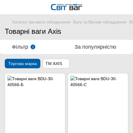
Каталог вагового обладнання
Ваги та Вагове обладнання
В
Товарні ваги Axis
Фільтр
За популярністю
1
Торгова марка
ТМ AXIS