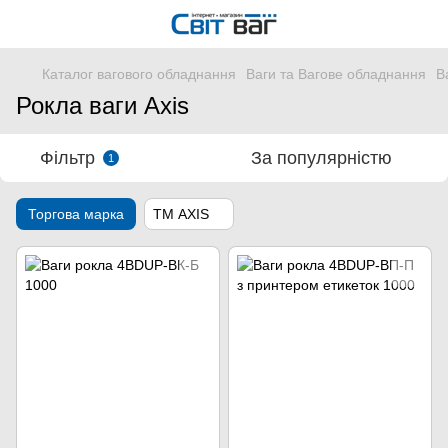
Каталог вагового обладнання
Ваги та Вагове обладнання
В
Рокла ваги Axis
Фільтр
За популярністю
1
Торгова марка
ТМ AXIS