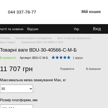
044 337-78-77
Мій кошик
Вхід
татті та новини
Відгуки
Укр
Головна
Каталог вагового обладнання
Ваги та Вагове обладнання
Ваги товарні
Товарні ваги BDU-30-40566-С-M-Б
Товарні ваги BDU-30-40566-С-M-Б
В наявності
Артикул: BDU-С-M-Б
1 відгук
11 707 грн
Порівняти
В бажання
Максимальна межа зважування Мах, кг
Розмір платформи, мм