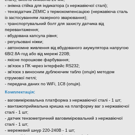
- знімна стійка для індикатора (з нержавіючої сталі);
- тензодатчик ZEMIC з термокомпенсацією (нержавіюча сталь
із застосуванням лазерного зварювання);
- транспортувальний болт для захисту датчика від
перевантаження;
- вбудована капсула рівня;
- регульовані ніжки;
- автономне живлення від вбудованого акумулятора напругою
6В/2.8А·год або від мережі 220В;
- якісне порошкове фарбування;
- зв'язок з ПК через інтерфейс RS232;
- зв'язок з виносним дублюючим табло (опція) методом
струмової петлі;
- передача даних по WiFi, 1C8 (опція).
Комплектація:
- ваговимірювальна платформа з нержавіючої сталі - 1 шт;
- вантажоприймальна кришка на платформу ваг з нержавіючої
сталі - 1 шт;
- датчик тензометричний ваговимірювальний з нержавіючої
сталі - 1 шт;
- мережевий шнур 220-240В - 1 шт;