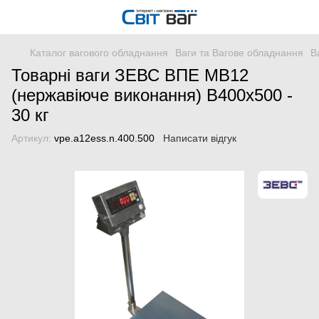
Каталог вагового обладнання
Ваги та Вагове обладнання
В
Товарні ваги ЗЕВС ВПЕ МВ12
(нержавіюче виконання) В400x500 -
30 кг
Артикул:
vpe.a12ess.n.400.500
Написати відгук