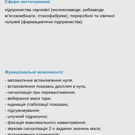
Сфери застосування:
підприємства харчової (молокозаводи, рибзаводи,
м'ясокомбінати, птахофабрики), переробної та хімічної
галузей (фармацевтичні підприємства).
Функціональні можливості:
- автоматичне встановлення нуля;
- встановлення показань дисплея в нуль;
- сигналізація про перевантаження;
- вибирання маси тари;
- індикація стабілізації показань;
- підсумовування;
- штучний підрахунок;
- фіксація максимального навантаження;
- звукова сигналізація 2-х заданих значень маси;
- встановлення параметрів;