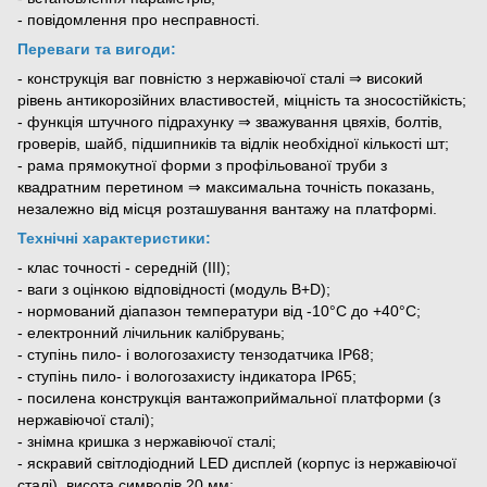
- повідомлення про несправності.
Переваги та вигоди:
- конструкція ваг повністю з нержавіючої сталі ⇒ високий
рівень антикорозійних властивостей, міцність та зносостійкість;
- функція штучного підрахунку ⇒ зважування цвяхів, болтів,
гроверів, шайб, підшипників та відлік необхідної кількості шт;
- рама прямокутної форми з профільованої труби з
квадратним перетином ⇒ максимальна точність показань,
незалежно від місця розташування вантажу на платформі.
Технічні характеристики:
- клас точності - середній (III);
- ваги з оцінкою відповідності (модуль B+D);
- нормований діапазон температури від -10°С до +40°С;
- електронний лічильник калібрувань;
- ступінь пило- і вологозахисту тензодатчика ІР68;
- ступінь пило- і вологозахисту індикатора ІР65;
- посилена конструкція вантажоприймальної платформи (з
нержавіючої сталі);
- знімна кришка з нержавіючої сталі;
- яскравий світлодіодний LED дисплей (корпус із нержавіючої
сталі), висота символів 20 мм;