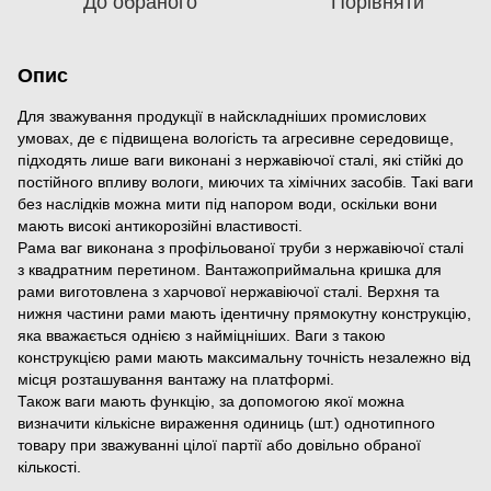
До обраного
Порівняти
Опис
Для зважування продукції в найскладніших промислових
умовах, де є підвищена вологість та агресивне середовище,
підходять лише ваги виконані з нержавіючої сталі, які стійкі до
постійного впливу вологи, миючих та хімічних засобів. Такі ваги
без наслідків можна мити під напором води, оскільки вони
мають високі антикорозійні властивості.
Рама ваг виконана з профільованої труби з нержавіючої сталі
з квадратним перетином. Вантажоприймальна кришка для
рами виготовлена з харчової нержавіючої сталі. Верхня та
нижня частини рами мають ідентичну прямокутну конструкцію,
яка вважається однією з найміцніших. Ваги з такою
конструкцією рами мають максимальну точність незалежно від
місця розташування вантажу на платформі.
Також ваги мають функцію, за допомогою якої можна
визначити кількісне вираження одиниць (шт.) однотипного
товару при зважуванні цілої партії або довільно обраної
кількості.