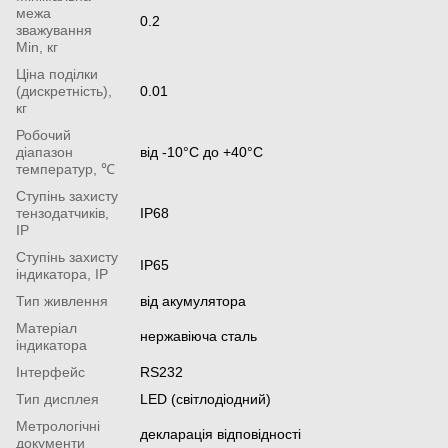
межа
0.2
зважування
Min, кг
Ціна поділки
(дискретність),
0.01
кг
Робочий
діапазон
від -10°С до +40°С
температур, ℃
Ступінь захисту
тензодатчиків,
IP68
IP
Ступінь захисту
IP65
індикатора, IP
Тип живлення
від акумулятора
Матеріал
нержавіюча сталь
індикатора
Інтерфейс
RS232
Тип дисплея
LED (світлодіодний)
Метрологічні
декларація відповідності
документи