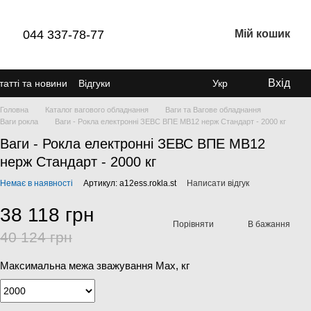
044 337-78-77
Мій кошик
Вхід
татті та новини
Відгуки
Укр
Головна
Каталог вагового обладнання
Ваги та Вагове обладнання
Ваги рокла
Ваги - Рокла електронні ЗЕВС ВПЕ МВ12 нерж Стандарт - 2000 кг
Ваги - Рокла електронні ЗЕВС ВПЕ МВ12
нерж Стандарт - 2000 кг
Немає в наявності
Артикул: a12ess.rokla.st
Написати відгук
38 118 грн
Порівняти
В бажання
40 124 грн
Максимальна межа зважування Мах, кг