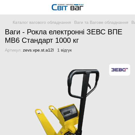
Каталог вагового обладнання
Ваги та Вагове обладнання
В
Ваги - Рокла електронні ЗЕВС ВПЕ
МВ6 Стандарт 1000 кг
Артикул:
zevs.vpe.st.a12l
1 відгук