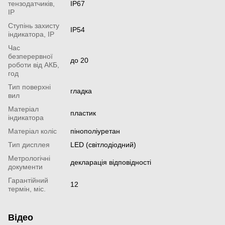
тензодатчиків,
IP67
IP
Ступінь захисту
IP54
індикатора, IP
Час
безперервної
до 20
роботи від АКБ,
год
Тип поверхні
гладка
вил
Матеріал
пластик
індикатора
Матеріал коліс
пінополіуретан
Тип дисплея
LED (світлодіодний)
Метрологічні
декларація відповідності
документи
Гарантійний
12
термін, міс.
Відео