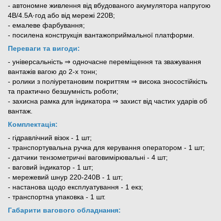
- автономне живлення від вбудованого акумулятора напругою
4В/4.5А·год або від мережі 220В;
- емалеве фарбування;
- посилена конструкція вантажоприймальної платформи.
Переваги та вигоди:
- універсальність ⇒ одночасне переміщення та зважування
вантажів вагою до 2-х тонн;
- ролики з поліуретановим покриттям ⇒ висока зносостійкість
та практично безшумність роботи;
- захисна рамка для індикатора ⇒ захист від частих ударів об
вантаж.
Комплектація:
- гідравлічний візок - 1 шт;
- транспортувальна ручка для керування оператором - 1 шт;
- датчики тензометричні ваговимірювальні - 4 шт;
- ваговий індикатор - 1 шт;
- мережевий шнур 220-240В - 1 шт;
- настанова щодо експлуатування - 1 екз;
- транспортна упаковка - 1 шт.
Габарити вагового обладнання: