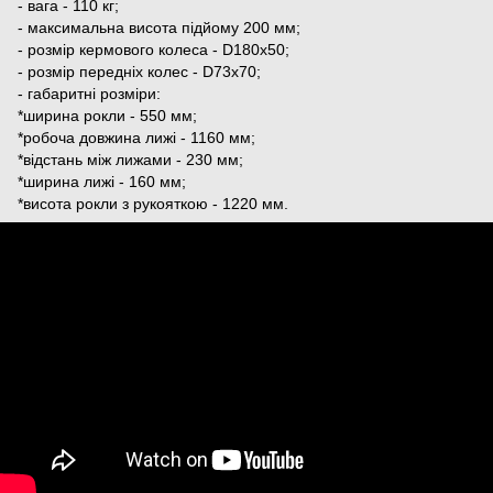
- вага - 110 кг;
- максимальна висота підйому 200 мм;
- розмір кермового колеса - D180х50;
- розмір передніх колес - D73x70;
- габаритні розміри:
*ширина рокли - 550 мм;
*робоча довжина лижі - 1160 мм;
*відстань між лижами - 230 мм;
*ширина лижі - 160 мм;
*висота рокли з рукояткою - 1220 мм.