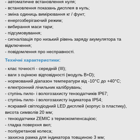
- автоматичне встановлення нуля;
- встановлення показань дисплея в нуль;
- зміна одиниць вимірювання кг / фунт;
- енергозберігаючий режим;
- вибирання маси тари;
- підсумовування;
- сигналізація про низький рівень заряду акумулятора та
відключення;
- повідомлення про несправності.
Технічні характеристики:
- клас точності - середній (III);
- ваги з оцінкою відповідності (модуль B+D);
- нормований діапазон температури від -10°С до +40°С;
- електронний лічильник калібрувань;
- ступінь пило- і вологозахисту тензодатчиків ІР67;
- ступінь пило- і вологозахисту індикатора ІР54;
- яскравий світлодіодний LED дисплей (корпус із пластику),
висота символів 20 мм;
- тензодатчики ZEMIC з термокомпенсацією;
- гладка поверхня вил;
- поліуретанові колеса;
- захисна рамка для індикатора товщиною 3 мм;