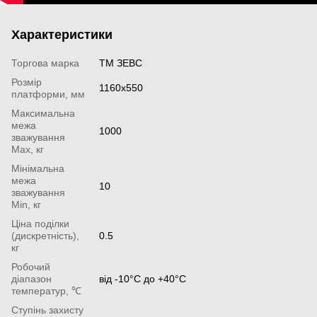
Характеристики
Торгова марка
ТМ ЗЕВС
Розмір
1160х550
платформи, мм
Максимальна
межа
1000
зважування
Мах, кг
Мінімальна
межа
10
зважування
Min, кг
Ціна поділки
(дискретність),
0.5
кг
Робочий
діапазон
від -10°С до +40°С
температур, ℃
Ступінь захисту