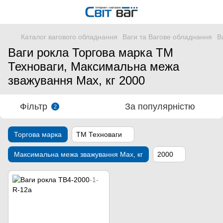
Каталог вагового обладнання
Ваги та Вагове обладнання
В
Ваги рокла Торгова марка ТМ
Техноваги, Максимальна межа
зважування Мах, кг 2000
Фільтр
За популярністю
2
Торгова марка
ТМ Техноваги
Максимальна межа зважування Мах, кг
2000