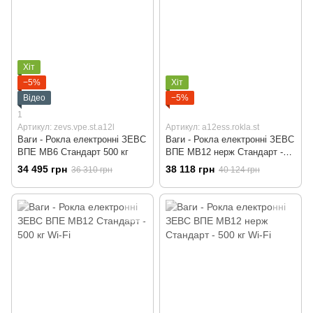
Хіт
−5%
Хіт
Відео
−5%
1
Артикул: zevs.vpe.st.a12l
Артикул: a12ess.rokla.st
Ваги - Рокла електронні ЗЕВС
Ваги - Рокла електронні ЗЕВС
ВПЕ МВ6 Стандарт 500 кг
ВПЕ МВ12 нерж Стандарт -
500 кг
34 495 грн
38 118 грн
36 310 грн
40 124 грн