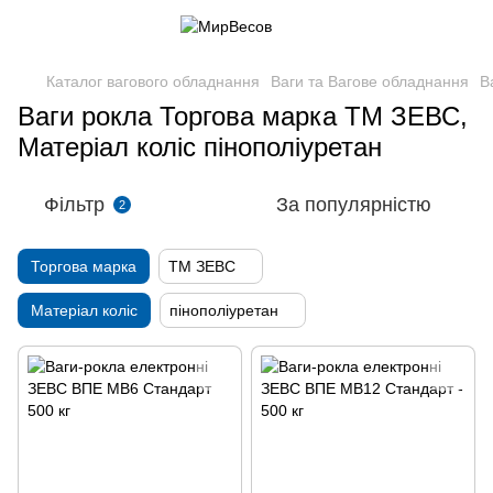
Каталог вагового обладнання
Ваги та Вагове обладнання
В
Ваги рокла Торгова марка ТМ ЗЕВС,
Матеріал коліс пінополіуретан
Фільтр
За популярністю
2
Торгова марка
ТМ ЗЕВС
Матеріал коліс
пінополіуретан