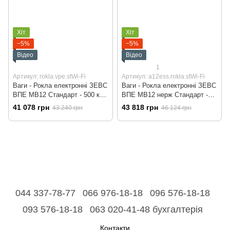
Хіт
Хіт
−5%
−5%
Відео
Відео
1
Артикул: rokla.vpe.stWi-Fi
Артикул: a12ess.rokla.stWi-Fi
Ваги - Рокла електронні ЗЕВС
Ваги - Рокла електронні ЗЕВС
ВПЕ МВ12 Стандарт - 500 кг
ВПЕ МВ12 нерж Стандарт -
Wi-Fi
500 кг Wi-Fi
41 078 грн
43 818 грн
43 240 грн
46 124 грн
044 337-78-77
066 976-18-18
096 576-18-18
093 576-18-18
063 020-41-48 бухгалтерія
Контакти