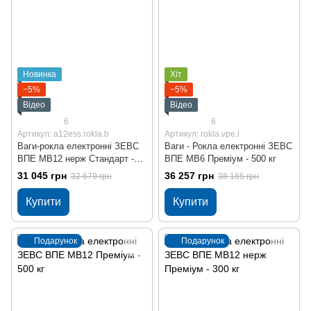
Новинка
Хіт
−5%
−5%
Відео
Відео
6
6
Артикул: a12ess.rokla.b
Артикул: rokla.vpe.l
Ваги-рокла електронні ЗЕВС
Ваги - Рокла електронні ЗЕВС
ВПЕ МВ12 нерж Стандарт -
ВПЕ МВ6 Преміум - 500 кг
500 кг
31 045 грн
36 257 грн
32 679 грн
38 165 грн
Купити
Купити
Подарунок
Подарунок