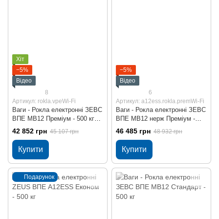
Хіт
−5%
−5%
Відео
Відео
8
6
Артикул: rokla.vpeWi-Fi
Артикул: a12ess.rokla.premWi-Fi
Ваги - Рокла електронні ЗЕВС
Ваги - Рокла електронні ЗЕВС
ВПЕ МВ12 Преміум - 500 кг
ВПЕ МВ12 нерж Преміум -
Wi-Fi
500 кг Wi-Fi
42 852 грн
46 485 грн
45 107 грн
48 932 грн
Купити
Купити
Подарунок