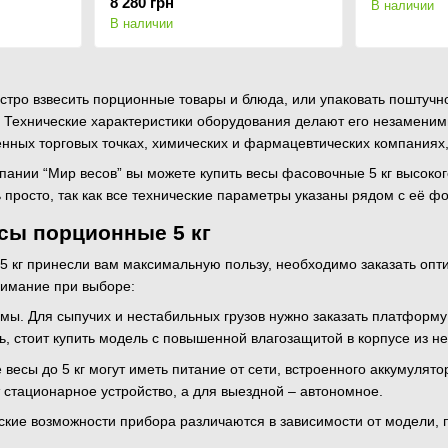
8 280 грн
В наличии
В наличии
стро взвесить порционные товары и блюда, или упаковать поштучн
г. Технические характеристики оборудования делают его незамен
ных торговых точках, химических и фармацевтических компаниях, 
пании “Мир весов” вы можете купить весы фасовочные 5 кг высоко
ь просто, так как все технические параметры указаны рядом с её ф
сы порционные 5 кг
 кг принесли вам максимальную пользу, необходимо заказать опт
нимание при выборе:
мы. Для сыпучих и нестабильных грузов нужно заказать платформу 
ь, стоит купить модель с повышенной влагозащитой в корпусе из 
весы до 5 кг могут иметь питание от сети, встроенного аккумулято
стационарное устройство, а для выездной – автономное.
ские возможности прибора различаются в зависимости от модели, 