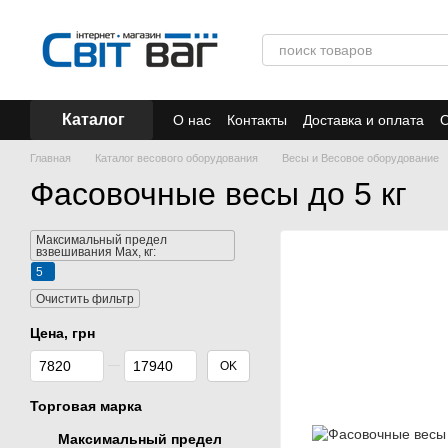
Перейти к основному контенту
Каталог
О нас
Контакты
Доставка и оплата
О
Отзывы
Акции
Главная
Каталог весового оборудования
Весы и Весовое оборудование
Фасовочные весы до 5 кг
Максимальный предел
взвешивания Мах, кг:
5
Очистить фильтр
Цена, грн
От Цена, грн
До Цена, грн
OK
Торговая марка
Максимальный предел