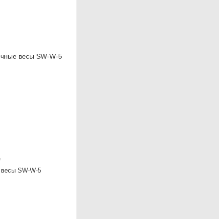
W
 весы SW-W-5