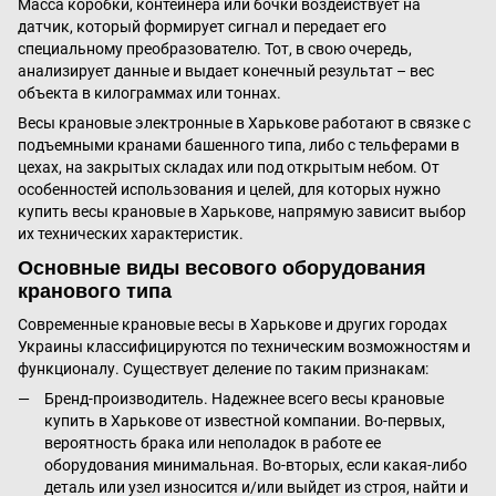
Масса коробки, контейнера или бочки воздействует на
датчик, который формирует сигнал и передает его
специальному преобразователю. Тот, в свою очередь,
анализирует данные и выдает конечный результат – вес
объекта в килограммах или тоннах.
Весы крановые электронные в Харькове работают в связке с
подъемными кранами башенного типа, либо с тельферами в
цехах, на закрытых складах или под открытым небом. От
особенностей использования и целей, для которых нужно
купить весы крановые в Харькове, напрямую зависит выбор
их технических характеристик.
Основные виды весового оборудования
кранового типа
Современные крановые весы в Харькове и других городах
Украины классифицируются по техническим возможностям и
функционалу. Существует деление по таким признакам:
Бренд-производитель. Надежнее всего весы крановые
купить в Харькове от известной компании. Во-первых,
вероятность брака или неполадок в работе ее
оборудования минимальная. Во-вторых, если какая-либо
деталь или узел износится и/или выйдет из строя, найти и