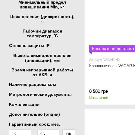
Минимальный предел
взвешивания Min, кг
Цена деления (дискретность),
кг
Рабочий диапазон
температур, ℃
Степень защиты IP
Бесплатная доставка
Высота символов дисплея
(индикации), мм
Артикул: VAGAR Н2
Крановые весы VAGAR 
Время непрерывной работы
от АКБ, ч
Наличие радиоканала
8 581 грн
Метрологические документы
В наличии
Комплектация
Дополнительно (опция)
Гарантийный срок, мес.
От Гарантийный срок, мес.
До Гарантийный срок, мес.
OK