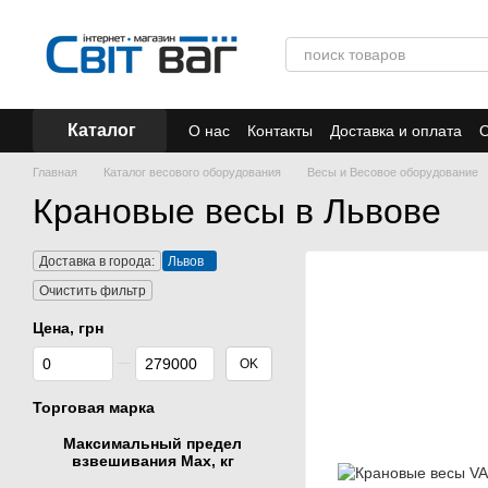
Перейти к основному контенту
Каталог
О нас
Контакты
Доставка и оплата
О
Отзывы
Акции
Главная
Каталог весового оборудования
Весы и Весовое оборудование
Крановые весы в Львове
Доставка в города:
Львов
Очистить фильтр
Цена, грн
От Цена, грн
До Цена, грн
OK
Торговая марка
Максимальный предел
взвешивания Мах, кг