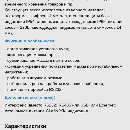
временного хранения товаров и пр.
Конструкция весов изготовлена ​​из черного металла;
платформа – рифленый металл; степень защиты блока
индикации IP54, степень защиты тензодатчиков IP65; питание
весов – 220В; светодиодная индикация (высота символов 14
мм).
Функции и особенности:
- автоматическая установка нуля;
- компенсация массы тары;
- суммирование массы в памяти весов;
- функция усреднения показателей массы при нестабильном
нагружении;
- работают в штучном режиме;
- выбор фильтров для работы в условиях вибрации;
- наличие интерфейса RS232.
Дополнительно (опция):
Интерфейс (вместо RS232) RS485 или USB, или Ethernet;
Автономное питание СІ або ЖКІ индикация.
Характеристики