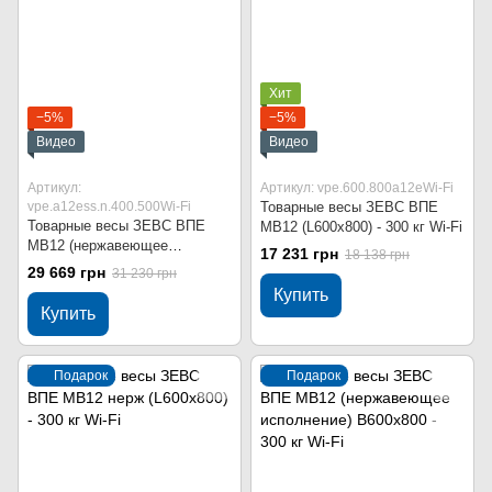
Хит
−5%
−5%
Видео
Видео
Артикул:
Артикул: vpe.600.800a12eWi-Fi
vpe.a12ess.n.400.500Wi-Fi
Товарные весы ЗЕВС ВПЕ
Товарные весы ЗЕВС ВПЕ
МВ12 (L600x800) - 300 кг Wi-Fi
МВ12 (нержавеющее
17 231 грн
18 138 грн
исполнение) В400x500 - 30 кг
29 669 грн
31 230 грн
Wi-Fi
Купить
Купить
Подарок
Подарок