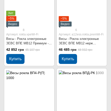
Хит
−5%
−5%
Видео
Видео
8
6
Артикул: rokla.vpeWi-Fi
Артикул: a12ess.rokla.premWi-Fi
Весы - Рокла электронные
Весы - Рокла электронные
ЗЕВС ВПЕ МВ12 Премиум -
ЗЕВС ВПЕ МВ12 нерж
500 кг Wi-Fi
Премиум - 500 кг Wi-Fi
42 852 грн
46 485 грн
45 107 грн
48 932 грн
Купить
Купить