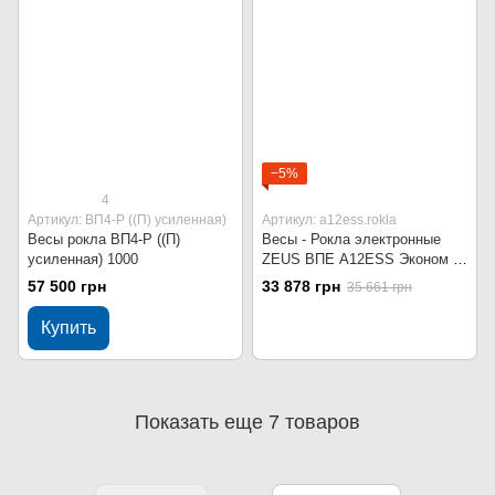
−5%
4
Артикул: ВП4-Р ((П) усиленная)
Артикул: a12ess.rokla
Весы рокла ВП4-Р ((П)
Весы - Рокла электронные
усиленная) 1000
ZEUS ВПЕ A12ESS Эконом -
500 кг
57 500 грн
33 878 грн
35 661 грн
Купить
Показать еще 7 товаров