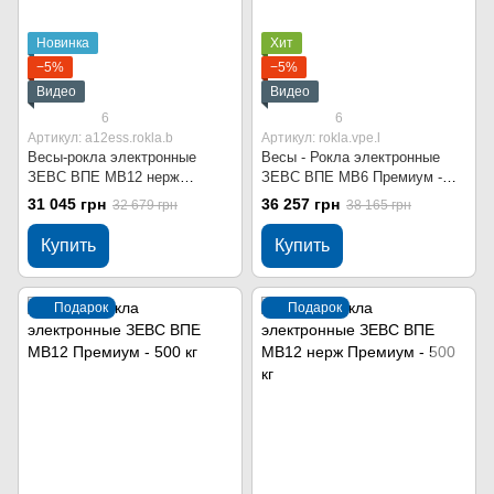
Новинка
Хит
−5%
−5%
Видео
Видео
6
6
Артикул: a12ess.rokla.b
Артикул: rokla.vpe.l
Весы-рокла электронные
Весы - Рокла электронные
ЗЕВС ВПЕ МВ12 нерж
ЗЕВС ВПЕ МВ6 Премиум -
Стандарт - 500 кг
500 кг
31 045 грн
36 257 грн
32 679 грн
38 165 грн
Купить
Купить
Подарок
Подарок