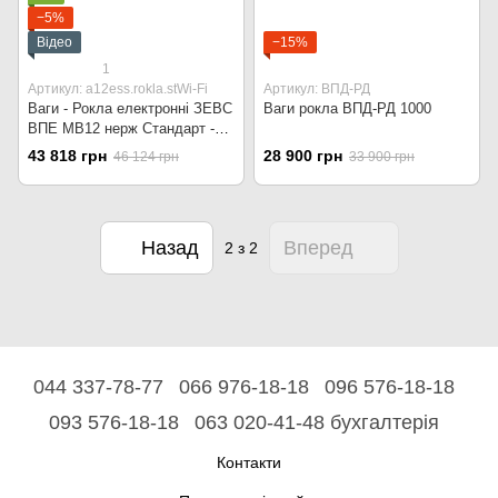
−5%
Відео
−15%
1
Артикул: a12ess.rokla.stWi-Fi
Артикул: ВПД-РД
Ваги - Рокла електронні ЗЕВС
Ваги рокла ВПД-РД 1000
ВПЕ МВ12 нерж Стандарт -
1000 кг Wi-Fi
43 818 грн
28 900 грн
46 124 грн
33 900 грн
Назад
Вперед
2
з 2
044 337-78-77
066 976-18-18
096 576-18-18
093 576-18-18
063 020-41-48 бухгалтерія
Контакти