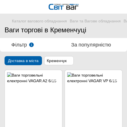
Каталог вагового обладнання
Ваги та Вагове обладнання
В
Ваги торгові в Кременчуці
Фільтр
За популярністю
1
Доставка в міста
Кременчук