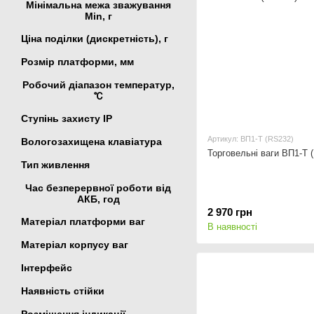
Мінімальна межа зважування
Min, г
Ціна поділки (дискретність), г
Розмір платформи, мм
Робочий діапазон температур,
℃
Ступінь захисту IP
Артикул: ВП1-Т (RS232)
Вологозахищена клавіатура
Торговельні ваги ВП1-Т 
Тип живлення
Час безперервної роботи від
АКБ, год
2 970 грн
Матеріал платформи ваг
В наявності
Матеріал корпусу ваг
Інтерфейс
Наявність стійки