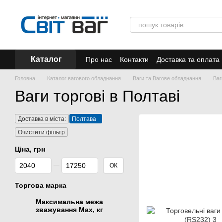
Перейти до основного контенту
Каталог
Про нас
Контакти
Доставка та оплата
Акції
Головна
Каталог вагового обладнання
Ваги та Вагове обладнання
Ваг
Ваги торгові в Полтаві
Доставка в міста:
Полтава
Очистити фільтр
Ціна, грн
Від Ціна, грн
До Ціна, грн
ОК
Торгова марка
Максимальна межа
зважування Мах, кг