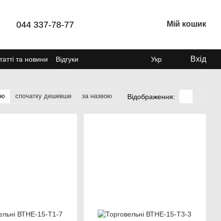
044 337-78-77
Мій кошик
Вхід
татті та новини
Відгуки
Укр
тю
спочатку дешевше
за назвою
Відображення: