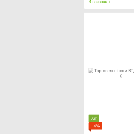
В наявності
Хіт
−4%