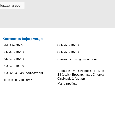
Показати все
Контактна інформація
044 337-78-77
066 976-18-18
066 976-18-18
066 976-18-18
096 576-18-18
mirvesov.com@gmail.com
093 576-18-18
Бровари, вул. Січових Стрільців
063 020-41-48 бухгалтерія
13 (офіс); Бровари, вул. Січових
Стрільців 1 (склад)
Передзвонити вам?
Мапа проїзду