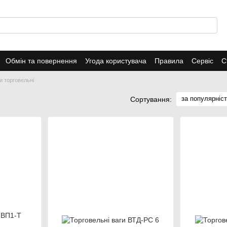
Обмін та повернення
Угода користувача
Правила
Сервіс
С
и торговельні
за популярніс
Сортування: