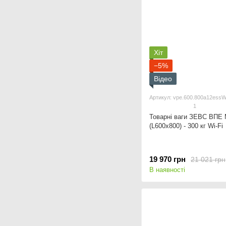
Хіт
−5%
Відео
Артикул: vpe.600.800a12essWi
1
Товарні ваги ЗЕВС ВПЕ
(L600x800) - 300 кг Wi-Fi
19 970 грн
21 021 грн
В наявності