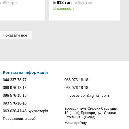
5 612 грн
5 907 грн
5 907 грн
В наявності
Показати все
Контактна інформація
044 337-78-77
066 976-18-18
066 976-18-18
066 976-18-18
096 576-18-18
mirvesov.com@gmail.com
093 576-18-18
Бровари, вул. Січових Стрільців
063 020-41-48 бухгалтерія
13 (офіс); Бровари, вул. Січових
Стрільців 1 (склад)
Передзвонити вам?
Мапа проїзду