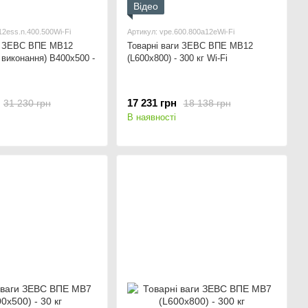
Відео
12ess.n.400.500Wi-Fi
Артикул: vpe.600.800a12eWi-Fi
ги ЗЕВС ВПЕ МВ12
Товарні ваги ЗЕВС ВПЕ МВ12
 виконання) В400x500 -
(L600x800) - 300 кг Wi-Fi
17 231 грн
31 230 грн
18 138 грн
В наявності