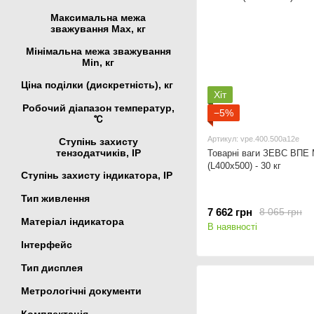
Максимальна межа
зважування Мах, кг
Мінімальна межа зважування
Min, кг
Ціна поділки (дискретність), кг
Хіт
Робочий діапазон температур,
−5%
℃
Артикул: vpe.400.500a12e
Ступінь захисту
тензодатчиків, IP
Товарні ваги ЗЕВС ВПЕ
(L400x500) - 30 кг
Ступінь захисту індикатора, IP
Тип живлення
7 662 грн
8 065 грн
Матеріал індикатора
В наявності
Інтерфейс
Тип дисплея
Метрологічні документи