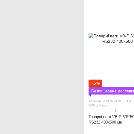
−5%
Безкоштовна доставк
Артикул: VB-P 60/150 LED RS
400х500 мм
1
Товарні ваги VB-P 60/15
RS232 400х500 мм