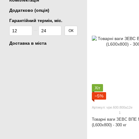
Комплектація
Додатково (опція)
Гарантійний термін, міс.
Від Гарантійний термін, міс.
До Гарантійний термін, міс.
ОК
Доставка в міста
Хіт
−5%
Артикул: vpe.600.800a12e
1
Товарні ваги ЗЕВС ВПЕ
(L600x800) - 300 кг