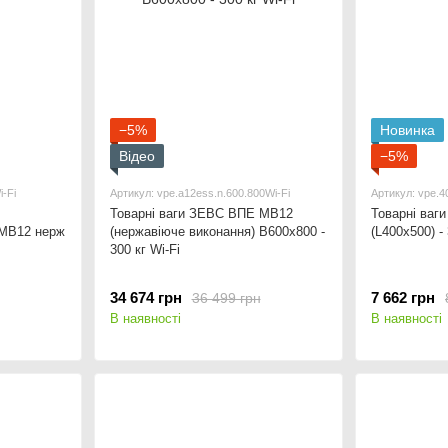
−5%
Новинка
Відео
−5%
-Fi
Артикул: vpe.a12ess.n.600.800Wi-Fi
Артикул: vpe.
Товарні ваги ЗЕВС ВПЕ МВ12
Товарні ва
 МВ12 нерж
(нержавіюче виконання) В600x800 -
(L400x500) - 
300 кг Wi-Fi
34 674 грн
7 662 грн
36 499 грн
В наявності
В наявності