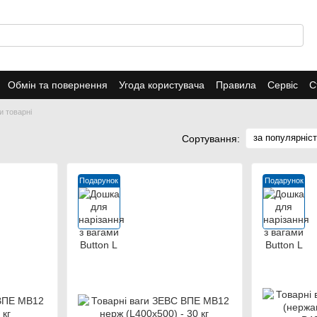
Обмін та повернення
Угода користувача
Правила
Сервіс
С
и товарні
за популярніс
Сортування:
Подарунок
Подарунок