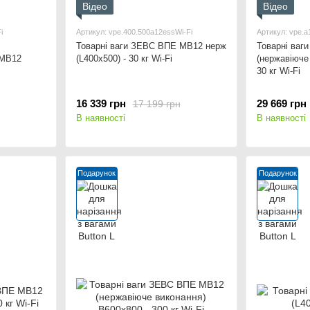
Відео
Відео
i
Артикул: vpe.400.500a12essWi-Fi
Артикул: vpe.a
Товарні ваги ЗЕВС ВПЕ МВ12 нерж
Товарні ва
 МВ12
(L400x500) - 30 кг Wi-Fi
(нержавіюче
30 кг Wi-Fi
16 339 грн
29 669 грн
17 199 грн
В наявності
В наявності
Подарунок
Подарунок