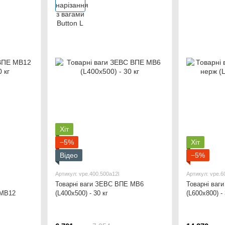
Хіт
−5%
Хіт
Відео
−5%
Артикул: vpe.400.500a12l
Артикул: vpe.6
Товарні ваги ЗЕВС ВПЕ МВ6
Товарні ваг
 МВ12
(L400x500) - 30 кг
(L600x800) - 