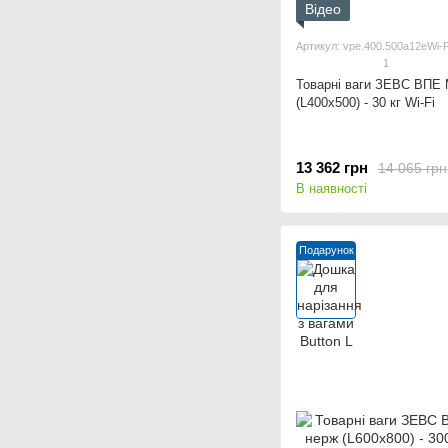
Відео
Артикул: vpe.400.500a12eWi-F
1
Товарні ваги ЗЕВС ВПЕ
(L400x500) - 30 кг Wi-Fi
13 362 грн
14 065 грн
В наявності
Подарунок