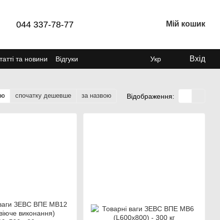
044 337-78-77
Мій кошик
Вхід
татті та новини
Відгуки
Укр
тю
спочатку дешевше
за назвою
Відображення: