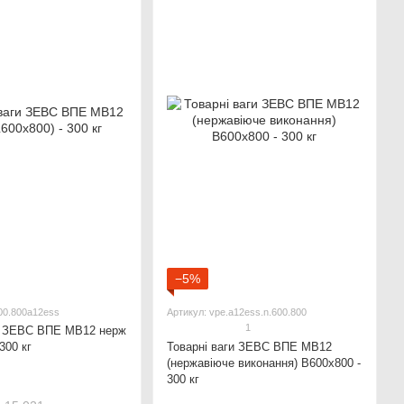
−5%
00.800a12ess
Артикул: vpe.a12ess.n.600.800
1
и ЗЕВС ВПЕ МВ12 нерж
300 кг
Товарні ваги ЗЕВС ВПЕ МВ12
(нержавіюче виконання) В600x800 -
300 кг