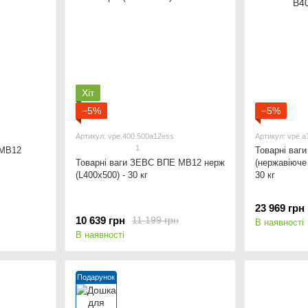
Хіт
−5%
−5%
Артикул: vpe.400.500a12ess
Артикул: vpe.a
1
 МВ12
Товарні ва
Товарні ваги ЗЕВС ВПЕ МВ12 нерж
(нержавіюче
(L400x500) - 30 кг
30 кг
23 969 грн
10 639 грн
11 199 грн
В наявності
В наявності
Подарунок