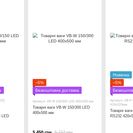
Новинка
−5%
−5%
а
Безкоштовна доставка
Безкоштов
232
Артикул: VB-P
Артикул: VB-W 150/300 LED 400х500 мм
420х520мм
Товарні ваги VB-W 150/300 LED
Товарні ваг
400х500 мм
0 LED
RS232 420х
5 450 грн
5 737 грн