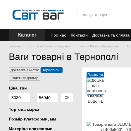
Перейти до основного контенту
Каталог
Про нас
Контакти
Доставка та оплата
Акції
Головна
Каталог вагового обладнання
Ваги та Вагове обладнання
Ваг
Ваги товарні в Тернополі
Доставка в міста:
Тернопіль
Подарунок
Очистити фільтр
Ціна, грн
Від Ціна, грн
До Ціна, грн
ОК
Торгова марка
Розмір платформи, мм
Матеріал платформи