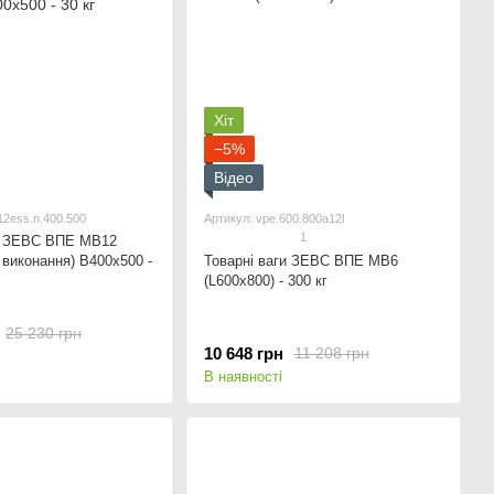
Хіт
−5%
Відео
12ess.n.400.500
Артикул: vpe.600.800a12l
1
ги ЗЕВС ВПЕ МВ12
 виконання) В400x500 -
Товарні ваги ЗЕВС ВПЕ МВ6
(L600x800) - 300 кг
25 230 грн
10 648 грн
11 208 грн
В наявності