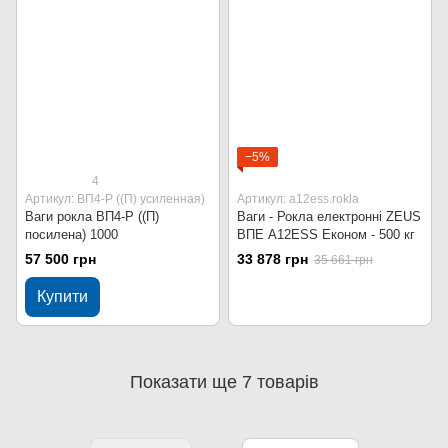
−5%
4
Артикул: ВП4-Р ((П) усиленная)
Артикул: a12ess.rokla
Ваги рокла ВП4-Р ((П)
Ваги - Рокла електронні ZEUS
посилена) 1000
ВПЕ A12ESS Економ - 500 кг
57 500 грн
33 878 грн
35 661 грн
Купити
Показати ще 7 товарів