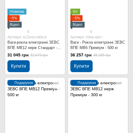
Новинка
Хіт
−5%
−5%
Відео
Відео
6
6
Артикул: a12ess.rokla.b
Артикул: rokla.vpe.l
Ваги-рокла електронні ЗЕВС
Ваги - Рокла електронні ЗЕВС
ВПЕ МВ12 нерж Стандарт -
ВПЕ МВ6 Преміум - 500 кг
500 кг
31 045 грн
36 257 грн
32 679 грн
38 165 грн
Купити
Купити
Подарунок
Подарунок