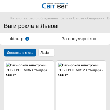
Каталог вагового обладнання
Ваги та Вагове обладнання
В
Ваги рокла в Львові
Фільтр
За популярністю
1
Доставка в міста
Львів