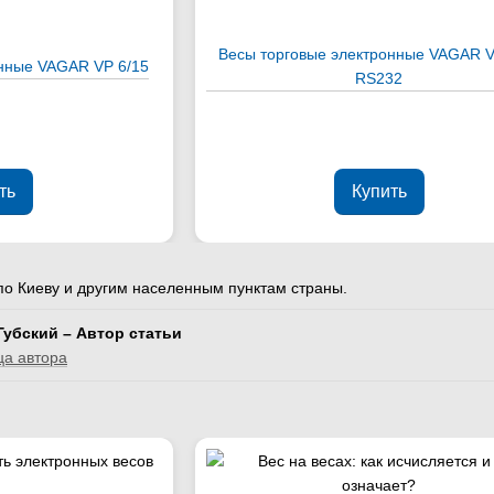
Весы торговые электронные VAGAR V
онные VAGAR VP 6/15
RS232
ть
Купить
по Киеву и другим населенным пунктам страны.
Губский – Автор статьи
ца автора