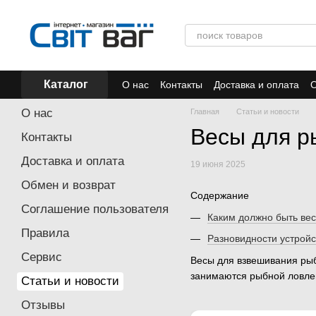
Перейти к основному контенту
Каталог
О нас
Контакты
Доставка и оплата
О
Отзывы
Акции
О нас
Главная
Статьи и новости
Весы для р
Контакты
Доставка и оплата
19 июня 2025
Обмен и возврат
Содержание
Соглашение пользователя
Каким должно быть ве
Правила
Разновидности устройс
Сервис
Весы для взвешивания рыб
занимаются рыбной ловлей
Статьи и новости
Отзывы