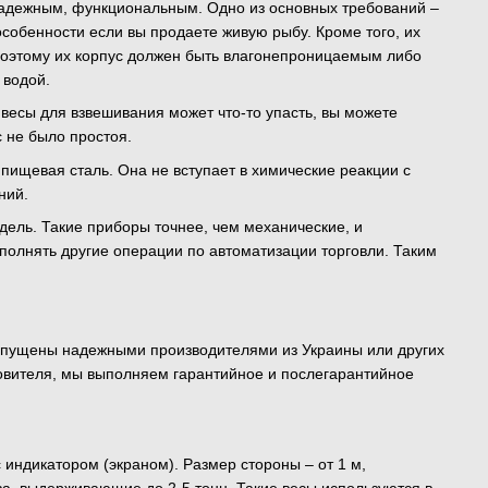
, надежным, функциональным. Одно из основных требований –
собенности если вы продаете живую рыбу. Кроме того, их
Поэтому их корпус должен быть влагонепроницаемым либо
 водой.
весы для взвешивания может что-то упасть, вы можете
с не было простоя.
щевая сталь. Она не вступает в химические реакции с
ний.
ель. Такие приборы точнее, чем механические, и
выполнять другие операции по автоматизации торговли. Таким
ыпущены надежными производителями из Украины или других
отовителя, мы выполняем гарантийное и послегарантийное
индикатором (экраном). Размер стороны – от 1 м,