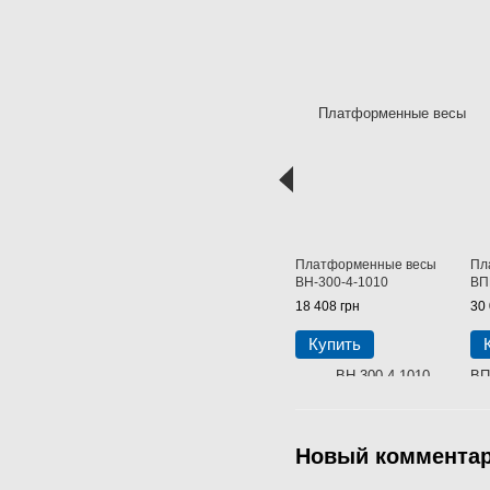
Платформенные весы
Пл
ВН-300-4-1010
ВП
18 408 грн
30 
Купить
Новый коммента