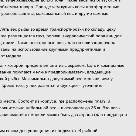
ва, выдерживающие до 2-5 тонн. Такие весы используются в
им объемом товара. Прежде чем купить весы платформенные
в, уровень защиты, максимальный вес и другие важные
ять вес рыбы во время транспортировки по складу, цеху,
 где размещается груз, ролики, гидравлический поршень для
датчики. Такие электронные весы для взвешивания очень
читаны на использование крупными предприятиями и
 от модели.
 к которой прикреплен штатив с экраном. Есть и компактные
дование покупают мелкие предприниматели, владеющие
ивой рыбы. Максимально допустимый вес меньше, чем у
 Кроме того, у них разнятся и функции – уточняйте
о места. Состоит из корпуса, где расположены платы и
авнительно небольшой вес – в основном до 35 кг. Это весы
зависимости от модели может быть два экрана (для продавца и
вым весом для упрощения их подсчета. В рыбной