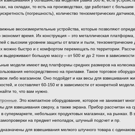
 взвешивания у большинства моделей равна 300 кг, есть устройст
ах, на складах, то есть на производствах, где работают с больш
дискретность (погрешность), количество тензометрических датчико
движные весоизмерительные устройства, которые позволяют определ
то экономит время. Их конструкция – это металлическая платформа,
лей с высоким уровнем защиты от влаги и пыли, тензометрические 
 их можно быстро и с комфортом перемещать по территории. Расс
ак выдерживают большую массу – от 500 кг до 2 тонн в зависимости
ьные модели имеют вид платформы средних размеров на колесиках,
пользования непосредственно на прилавке. Такое торговое обору
вом либо магазином. Оно подойдет и как весы для взвешивания ж
стей, и составляет 60-150 кг в зависимости от конкретной модели.
найти то, что вам нужно.
ктронные
. Это компактное оборудование, которое не занимает мног
 для взвешивания сверху, а также экрана. Прибор рассчитан на ср
в супермаркете, небольших продуктовых магазинах, на рынках. В 
самопроверки на предмет неполадок, штучный подсчет и пр.
едназначены для взвешивания мелкого штучного товара с одинако