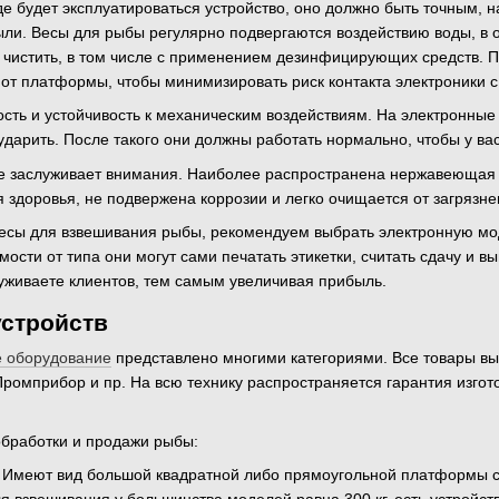
 где будет эксплуатироваться устройство, оно должно быть точным
ыли. Весы для рыбы регулярно подвергаются воздействию воды, в о
чистить, в том числе с применением дезинфицирующих средств. 
 от платформы, чтобы минимизировать риск контакта электроники с
сть и устойчивость к механическим воздействиям. На электронные 
ударить. После такого они должны работать нормально, чтобы у ва
 заслуживает внимания. Наиболее распространена нержавеющая пи
 здоровья, не подвержена коррозии и легко очищается от загрязне
весы для взвешивания рыбы, рекомендуем выбрать электронную мод
ости от типа они могут сами печатать этикетки, считать сдачу и 
уживаете клиентов, тем самым увеличивая прибыль.
устройств
е оборудование
представлено многими категориями. Все товары в
, Промприбор и пр. На всю технику распространяется гарантия изг
обработки и продажи рыбы:
. Имеют вид большой квадратной либо прямоугольной платформы с 