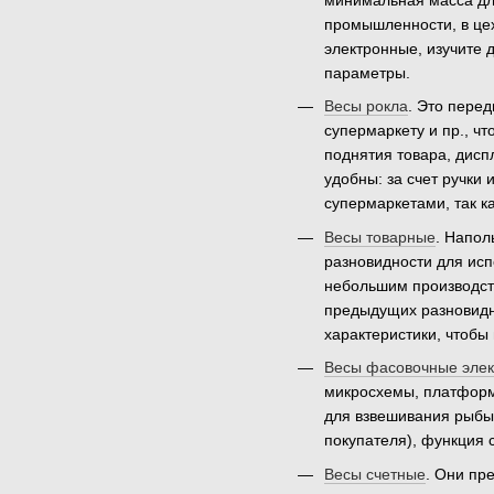
минимальная масса для
промышленности, в цех
электронные, изучите 
параметры.
Весы рокла
. Это пере
супермаркету и пр., ч
поднятия товара, дисп
удобны: за счет ручки
супермаркетами, так к
Весы товарные
. Напол
разновидности для ис
небольшим производст
предыдущих разновидно
характеристики, чтобы 
Весы фасовочные эле
микросхемы, платформы
для взвешивания рыбы 
покупателя), функция 
Весы счетные
. Они пр