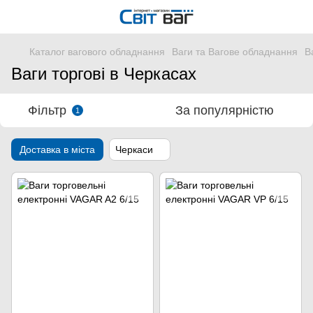
Каталог вагового обладнання
Ваги та Вагове обладнання
В
Ваги торгові в Черкасах
Фільтр
За популярністю
1
Доставка в міста
Черкаси