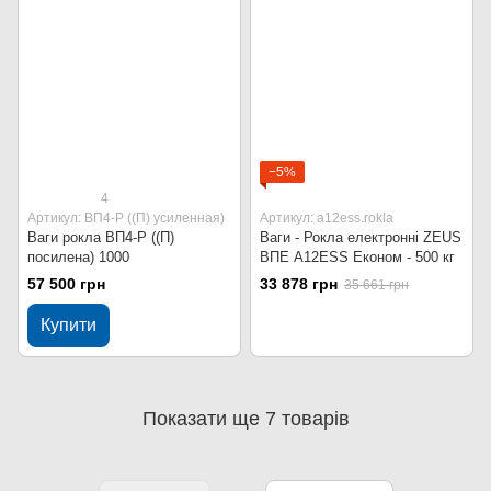
−5%
4
Артикул: ВП4-Р ((П) усиленная)
Артикул: a12ess.rokla
Ваги рокла ВП4-Р ((П)
Ваги - Рокла електронні ZEUS
посилена) 1000
ВПЕ A12ESS Економ - 500 кг
57 500 грн
33 878 грн
35 661 грн
Купити
Показати ще 7 товарів