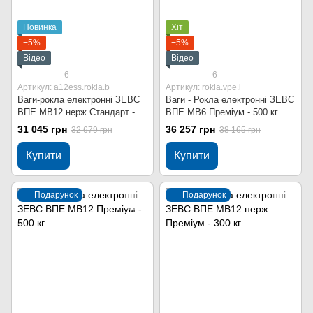
Новинка
Хіт
−5%
−5%
Відео
Відео
6
6
Артикул: a12ess.rokla.b
Артикул: rokla.vpe.l
Ваги-рокла електронні ЗЕВС
Ваги - Рокла електронні ЗЕВС
ВПЕ МВ12 нерж Стандарт -
ВПЕ МВ6 Преміум - 500 кг
500 кг
31 045 грн
36 257 грн
32 679 грн
38 165 грн
Купити
Купити
Подарунок
Подарунок