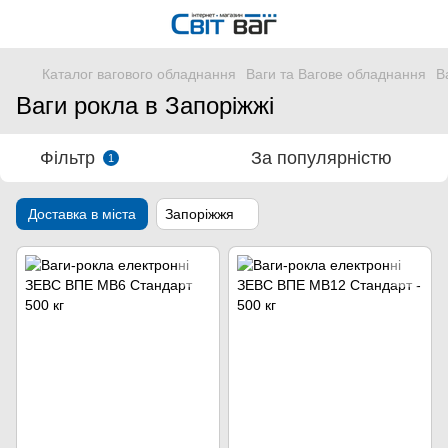
Каталог вагового обладнання
Ваги та Вагове обладнання
В
Ваги рокла в Запоріжжі
Фільтр
За популярністю
1
Доставка в міста
Запоріжжя