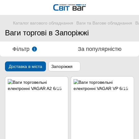
Каталог вагового обладнання
Ваги та Вагове обладнання
В
Ваги торгові в Запоріжжі
Фільтр
За популярністю
1
Доставка в міста
Запоріжжя