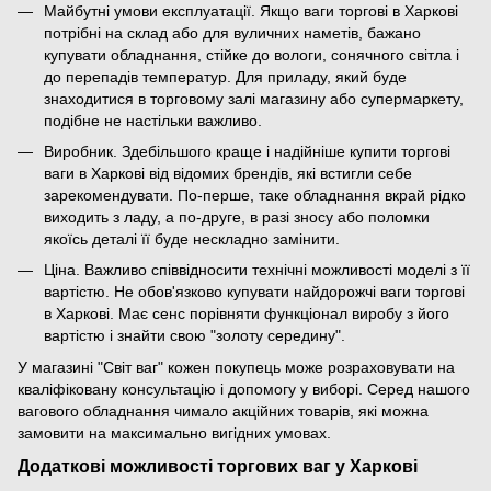
Майбутні умови експлуатації. Якщо ваги торгові в Харкові
потрібні на склад або для вуличних наметів, бажано
купувати обладнання, стійке до вологи, сонячного світла і
до перепадів температур. Для приладу, який буде
знаходитися в торговому залі магазину або супермаркету,
подібне не настільки важливо.
Виробник. Здебільшого краще і надійніше купити торгові
ваги в Харкові від відомих брендів, які встигли себе
зарекомендувати. По-перше, таке обладнання вкрай рідко
виходить з ладу, а по-друге, в разі зносу або поломки
якоїсь деталі її буде нескладно замінити.
Ціна. Важливо співвідносити технічні можливості моделі з її
вартістю. Не обов'язково купувати найдорожчі ваги торгові
в Харкові. Має сенс порівняти функціонал виробу з його
вартістю і знайти свою "золоту середину".
У магазині "Світ ваг" кожен покупець може розраховувати на
кваліфіковану консультацію і допомогу у виборі. Серед нашого
вагового обладнання чимало акційних товарів, які можна
замовити на максимально вигідних умовах.
Додаткові можливості торгових ваг у Харкові