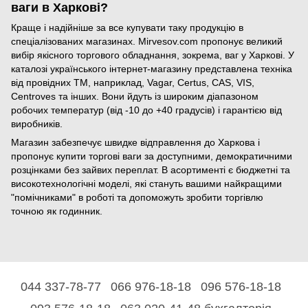
ваги в Харкові?
Краще і надійніше за все купувати таку продукцію в
спеціалізованих магазинах. Mirvesov.com пропонує великий
вибір якісного торгового обладнання, зокрема, ваг у Харкові. У
каталозі українського інтернет-магазину представлена техніка
від провідних ТМ, наприклад, Vagar, Certus, CAS, VIS,
Centroves та інших. Вони йдуть із широким діапазоном
робочих температур (від -10 до +40 градусів) і гарантією від
виробників.
Магазин забезпечує швидке відправлення до Харкова і
пропонує купити торгові ваги за доступними, демократичними
розцінками без зайвих переплат. В асортименті є бюджетні та
високотехнологічні моделі, які стануть вашими найкращими
"помічниками" в роботі та допоможуть зробити торгівлю
точною як годинник.
044 337-78-77
066 976-18-18
096 576-18-18