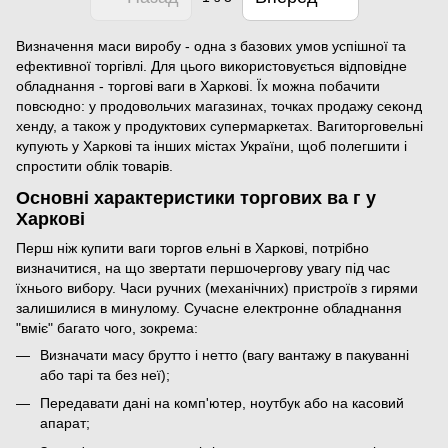
Визначення маси виробу - одна з базових умов успішної та
ефективної торгівлі. Для цього використовується відповідне
обладнання - торгові ваги в Харкові. Їх можна побачити
повсюдно: у продовольчих магазинах, точках продажу секонд
хенду, а також у продуктових супермаркетах. Вагиторговельні
купують у Харкові та інших містах України, щоб полегшити і
спростити облік товарів.
Основні характеристики торгових ва г у
Харкові
Перш ніж купити ваги торгов ельні в Харкові, потрібно
визначитися, на що звертати першочергову увагу під час
їхнього вибору. Часи ручних (механічних) пристроїв з гирями
залишилися в минулому. Сучасне електронне обладнання
"вміє" багато чого, зокрема:
Визначати масу брутто і нетто (вагу вантажу в пакуванні
або тарі та без неї);
Передавати дані на комп'ютер, ноутбук або на касовий
апарат;