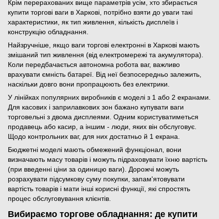
Крім перерахованих вище параметрів усім, хто збирається
купити торгові ваги в Харкові, потрібно взяти до уваги такі
характеристики, як тип живлення, кількість дисплеїв і
конструкцію обладнання.
Найзручніше, якщо ваги торгові електронні в Харкові мають
змішаний тип живлення (від електромережі та акумулятора).
Коли передбачається автономна робота ваг, важливо
врахувати ємність батареї. Від неї безпосередньо залежить,
наскільки довго вони пропрацюють без електрики.
У лінійках популярних виробників є моделі з 1 або 2 екранами.
Для касових і заприлавкових зон бажано купувати ваги
торговельні з двома дисплеями. Одним користуватиметься
продавець або касир, а іншим - люди, яких він обслуговує.
Щодо контрольних ваг, для них достатньо й 1 екрана.
Бюджетні моделі мають обмежений функціонал, вони
визначають масу товарів і можуть підраховувати їхню вартість
(при введенні ціни за одиницю ваги). Дорожчі можуть
розрахувати підсумкову суму покупки, запам'ятовувати
вартість товарів і мати інші корисні функції, які спростять
процес обслуговування клієнтів.
Вибираємо торгове обладнання: де купити