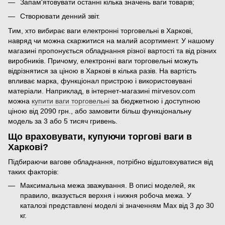
Запам'ятовувати останні кілька значень ваги товарів;
Створювати денний звіт.
Тим, хто вибирає ваги електронні торговельні в Харкові,
навряд чи можна скаржитися на малий асортимент. У нашому
магазині пропонується обладнання різної вартості та від різних
виробників. Причому, електронні ваги торговельні можуть
відрізнятися за ціною в Харкові в кілька разів. На вартість
впливає марка, функціонал пристрою і використовувані
матеріали. Наприклад, в інтернет-магазині mirvesov.com
можна
купити ваги торговельні
за бюджетною і доступною
ціною від 2090 грн., або замовити більш функціональну
модель за 3 або 5 тисяч гривень.
Що враховувати, купуючи торгові ваги в
Харкові?
Підбираючи вагове обладнання, потрібно відштовхуватися від
таких факторів:
Максимальна межа зважування. В описі моделей, як
правило, вказується верхня і нижня робоча межа. У
каталозі представлені моделі зі значенням Max від 3 до 30
кг.