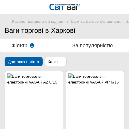
Каталог вагового обладнання
Ваги та Вагове обладнання
В
Ваги торгові в Харкові
Фільтр
За популярністю
1
Доставка в міста
Харків