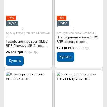
−5%
−5%
Видео
Видео
2
2
Артикул: vpe.premium.a12essWi-
Артикул: vpe.ner.a12essWi-Fi
Fi
Платформенные весы ЗЕВС
Платформенные весы ЗЕВС
ВПЕ нержавеющее
ВПЕ Премиум МВ12 нерж
исполнение МВ12 1000x1000
50 148 грн
52 787 грн
1000x1000 мм 300 кг Wi-Fi
мм 300 кг Wi-Fi
26 454 грн
27 846 грн
Купить
Купить