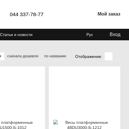
044 337-78-77
Мой заказ
Вход
Статьи и новости
Рус
и
сначала дешевле
по названию
Отображение: