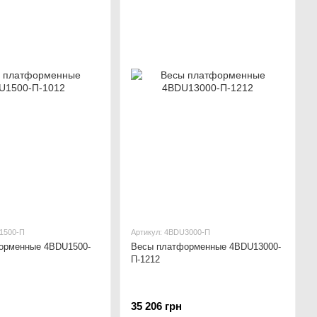
1500-П
Артикул: 4BDU3000-П
орменные 4BDU1500-
Весы платформенные 4BDU13000-
П-1212
35 206 грн