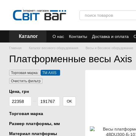
Перейти к основному контенту
Каталог
О нас
Контакты
Доставка и оплата
О
Отзывы
Акции
Главная
Каталог весового оборудования
Весы и Весовое оборудование
Платформенные весы Axis
Торговая марка:
ТМ AXIS
Очистить фильтр
Цена, грн
От Цена, грн
До Цена, грн
OK
Торговая марка
Размер платформы, мм
Материал платформы