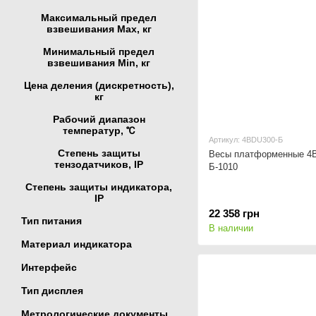
Максимальный предел
взвешивания Мах, кг
Минимальный предел
взвешивания Min, кг
Цена деления (дискретность),
кг
Рабочий диапазон
температур, ℃
Артикул: 4BDU300-Б
Степень защиты
Весы платформенные 4
тензодатчиков, IP
Б-1010
Степень защиты индикатора,
IP
22 358 грн
Тип питания
В наличии
Материал индикатора
Интерфейс
Тип дисплея
Метрологические документы