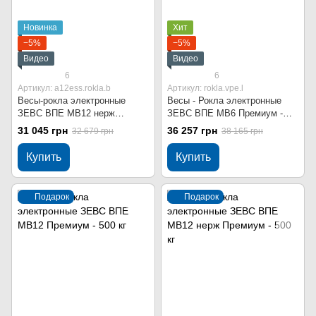
Новинка
Хит
−5%
−5%
Видео
Видео
6
6
Артикул: a12ess.rokla.b
Артикул: rokla.vpe.l
Весы-рокла электронные
Весы - Рокла электронные
ЗЕВС ВПЕ МВ12 нерж
ЗЕВС ВПЕ МВ6 Премиум -
Стандарт - 500 кг
500 кг
31 045 грн
36 257 грн
32 679 грн
38 165 грн
Купить
Купить
Подарок
Подарок