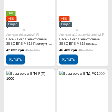
Хит
−5%
−5%
Видео
Видео
8
6
Артикул: rokla.vpeWi-Fi
Артикул: a12ess.rokla.premWi-Fi
Весы - Рокла электронные
Весы - Рокла электронные
ЗЕВС ВПЕ МВ12 Премиум -
ЗЕВС ВПЕ МВ12 нерж
500 кг Wi-Fi
Премиум - 500 кг Wi-Fi
42 852 грн
46 485 грн
45 107 грн
48 932 грн
Купить
Купить