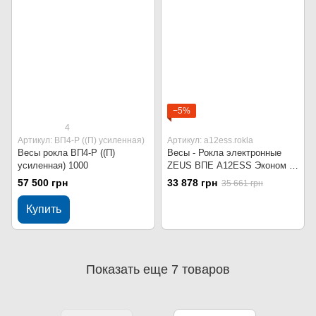
−5%
4
Артикул: ВП4-Р ((П) усиленная)
Артикул: a12ess.rokla
Весы рокла ВП4-Р ((П)
Весы - Рокла электронные
усиленная) 1000
ZEUS ВПЕ A12ESS Эконом -
500 кг
57 500 грн
33 878 грн
35 661 грн
Купить
Показать еще 7 товаров